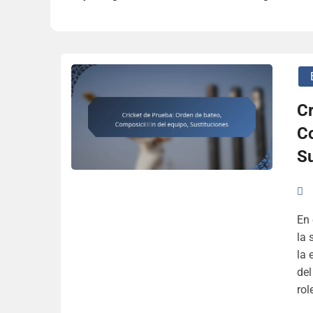
Cr
C
Su
En 
la 
la 
del
rol