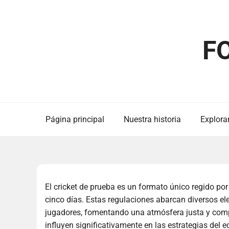
Skip
to
content
F
Página principal
Nuestra historia
Explorar
El cricket de prueba es un formato único regido por
cinco días. Estas regulaciones abarcan diversos e
jugadores, fomentando una atmósfera justa y compe
influyen significativamente en las estrategias del e