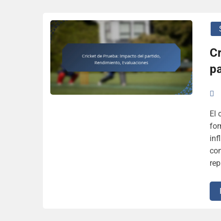
Cr
pa
El 
for
inf
con
rep