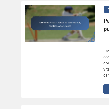
Pa
p
Las
com
don
vit
cam