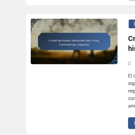
Cr
hi
El 
sig
reg
con
arr