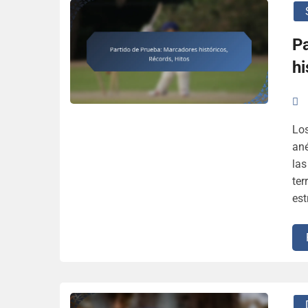
P
hi
Los
ané
las
ter
est