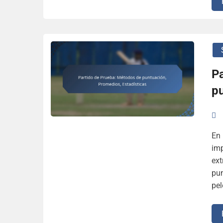
P
pu
En 
imp
ext
pun
pel