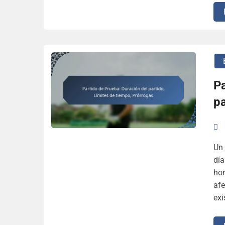
Pa
pa
Un 
día
hor
afe
exi