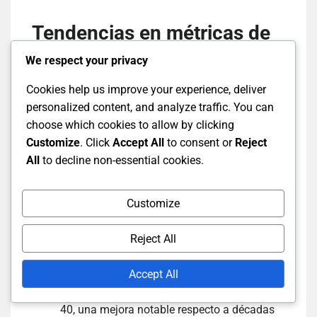
Tendencias en métricas de
rendimiento de los
We respect your privacy
jugadores
Cookies help us improve your experience, deliver
personalized content, and analyze traffic. You can
choose which cookies to allow by clicking
Tendencias recientes en las métricas de
Customize
. Click
Accept All
to consent or
Reject
rendimiento de los jugadores revelan un cambio
All
to decline non-essential cookies.
hacia tasas de puntuación más altas y estilos de
bateo agresivos en los partidos de prueba. La
introducción de tecnología y análisis de datos ha
Customize
permitido a los jugadores refinar
significativamente sus técnicas y estrategias.
Reject All
Accept All
Aumentos en los promedios de bateo:
Muchos jugadores ahora promedian más de
40, una mejora notable respecto a décadas