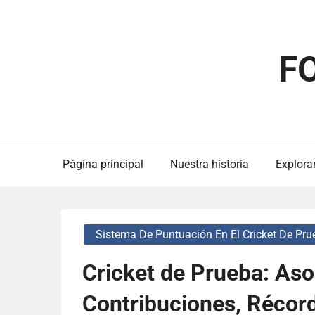
Skip
to
content
F
Página principal
Nuestra historia
Explorar
Sistema De Puntuación En El Cricket De Pru
Cricket de Prueba: Aso
Contribuciones, Récor