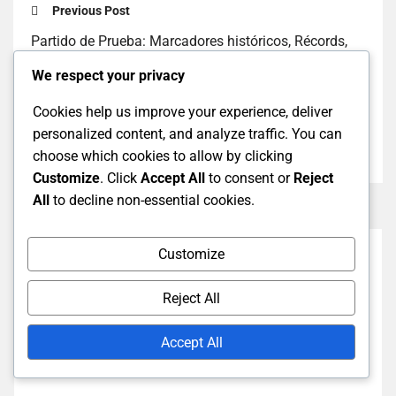
Previous Post
Partido de Prueba: Marcadores históricos, Récords,
Hitos
We respect your privacy
Next Post
Cookies help us improve your experience, deliver
Cricket de Prueba: Impacto del partido, Rendimiento,
personalized content, and analyze traffic. You can
Evaluaciones
choose which cookies to allow by clicking
Customize
. Click
Accept All
to consent or
Reject
All
to decline non-essential cookies.
Customize
Reject All
Accept All