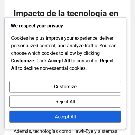
Impacto de la tecnología en
la precisión de la
We respect your privacy
puntuación
Cookies help us improve your experience, deliver
personalized content, and analyze traffic. You can
choose which cookies to allow by clicking
La tecnología ha desempeñado un papel crucial
Customize
. Click
Accept All
to consent or
Reject
en la mejora de la precisión de la puntuación en el
All
to decline non-essential cookies.
cricket de Test. El uso de marcadores electrónicos
y sistemas de puntuación digitales ha minimizado
el error humano y mejorado el seguimiento de
Customize
datos en tiempo real. Estos sistemas permiten
actualizaciones instantáneas sobre carreras, bolas
Reject All
enfrentadas y otras estadísticas críticas, que son
esenciales para aficionados y analistas por igual.
Accept All
Además, tecnologías como Hawk-Eye y sistemas