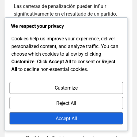
Las carreras de penalización pueden influir
significativamente en el resultado de un partido,
especialmente en juegos muy disputados. En los
We respect your privacy
partidos de Test, el impacto psicológico de las
penalizaciones puede afectar la moral y la
Cookies help us improve your experience, deliver
estrategia del equipo, ya que los jugadores pueden
personalized content, and analyze traffic. You can
ajustar su enfoque para evitar infracciones.
choose which cookies to allow by clicking
Customize
. Click
Accept All
to consent or
Reject
En los ODIs y T20, el impacto directo de las
All
to decline non-essential cookies.
carreras de penalización puede alterar el curso del
juego más rápidamente, ya que las carreras
Customize
deducidas del puntaje total pueden cambiar el
impulso. Por ejemplo, un equipo que pierde
Reject All
carreras por una tasa de overs lenta en un ODI
puede encontrarse bajo presión, alterando su
Accept All
estrategia de bateo.