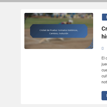
C
hi
El 
jue
cue
cul
not