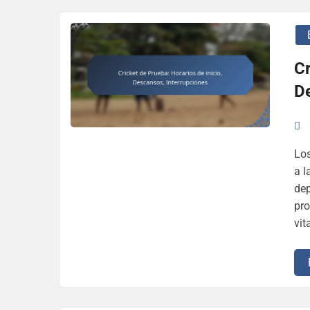
Cr
D
Los
a l
dep
pro
vit