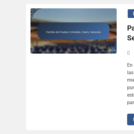
Pa
S
En 
las
mie
pun
est
par