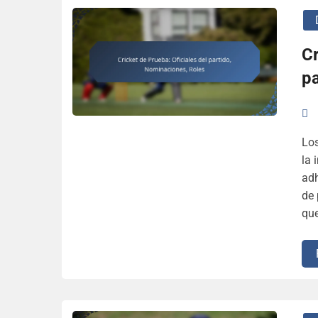
Cr
p
Los
la 
adh
de 
que