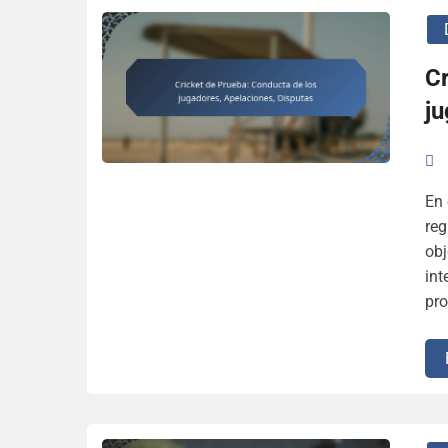
Cr
ju
En 
reg
obj
int
pro