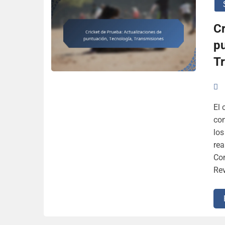
Cr
pu
T
El 
com
los
rea
Co
Rev